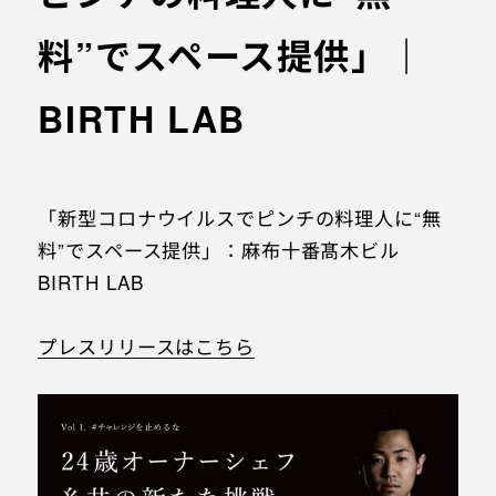
PRESS RELEASE
コワーキングスペース
料”でスペース提供」｜
INFORMATION
レジデンス
BIRTH LAB
その他
「新型コロナウイルスでピンチの料理人に“無
お問い合わせ
料”でスペース提供」：麻布十番髙木ビル
プライバシーポリシー
BIRTH LAB
特定商取引法に基づく表記
プレスリリースはこちら
© 1961 TAKAGI GROUP