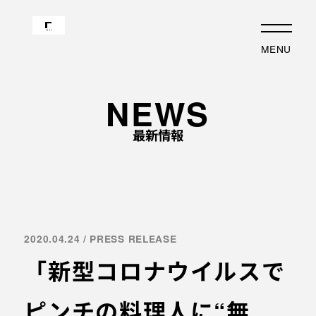
JP
EN
MENU
TOP
ABOUT
NEWS
企業理念と経営理念
事業内容
最新情報
企業ロゴに込めた想い
事業について
歴史・沿革
代表あいさつ
事例紹介
会社概要
沿革
採用情報
フォトアルバム
応募職種
2020.04.24 / PRESS RELEASE
最新情報
採用の流れ
「新型コロナウイルスで
EVENT
物件紹介
インタビュー
MEDIA
ピンチの料理人に“無
オフィスビル