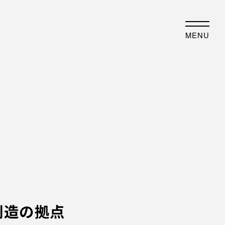
JP
EN
MENU
事業内容
歴史・沿革
業について
沿革
例紹介
フォトアルバム
最新情報
物件紹介
創造の拠点
ENT
オフィスビル
DIA
コワーキングスペース