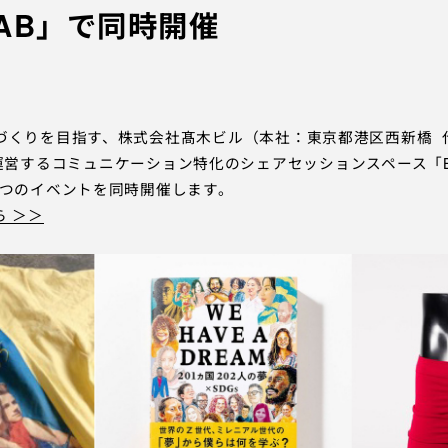
 LAB」で同時開催
インタビュー
PR
IN
くりを目指す、株式会社髙木ビル（本社：東京都港区西新橋 代
お問い合わせ
プライ
運営するコミュニケーション特化のシェアセッションスペース「BIR
３つのイベントを同時開催します。
ら ＞＞