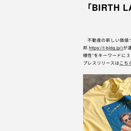
「BIRTH
不動産の新しい価値づ
邦
https://t-bldg.jp/)
が
様性”をキーワードに
プレスリリースは
こち