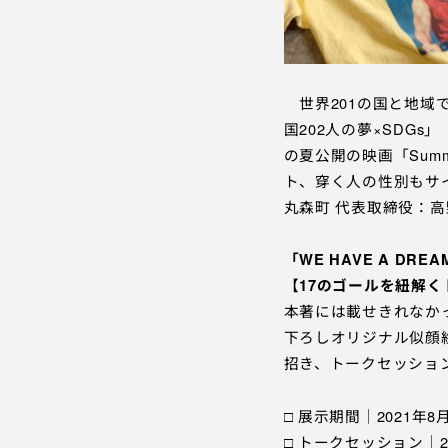
世界201の国と地域でS
国202人の夢×SDGs」
の夏公開の映画「Summ
ト、穿く人の性別もサイ
丸森町 代表取締役：高
「WE HAVE A DREA
【
17のゴールを紐解
本著には載せきれなか
下ろしオリジナル似顔
招き、トークセッショ
□ 展示期間｜2021年
□ トークセッション｜2