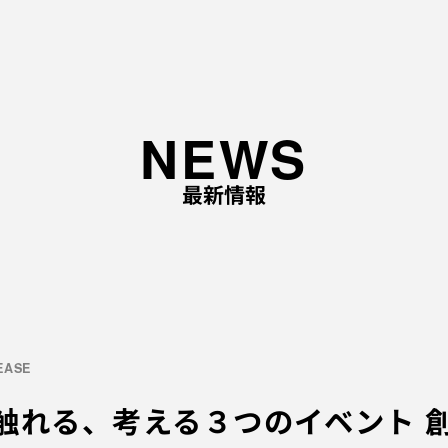
TOP
NEWS
ABOUT
最新情報
企業理念と経営理念
事
企業ロゴに込めた想い
事
代表あいさつ
会社概要
採用情報
LEASE
に触れる、考える３つのイベント 
応募職種
EV
採用の流れ
ME