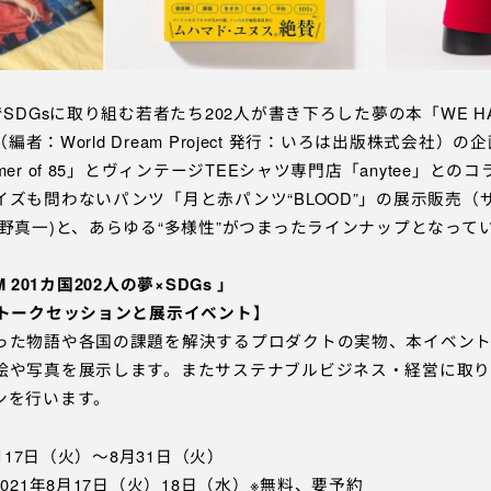
DGsに取り組む若者たち202人が書き下ろした夢の本「WE HAVE 
（編者：World Dream Project 発行：いろは出版株式会社
er of 85」とヴィンテージTEEシャツ専門店「anytee」と
ズも問わないパンツ「月と赤パンツ“BLOOD”」の展示販売（
野真一)と、あらゆる“多様性”がつまったラインナップとなって
M 201カ国202人の夢×SDGs 」
くトークセッションと展示イベント
】
った物語や各国の課題を解決するプロダクトの実物、本イベン
絵や写真を展示します。またサステナブルビジネス・経営に取
ンを行います。
8月17日（火）〜8月31日（火）
021年8月17日（火）18日（水）※無料、要予約