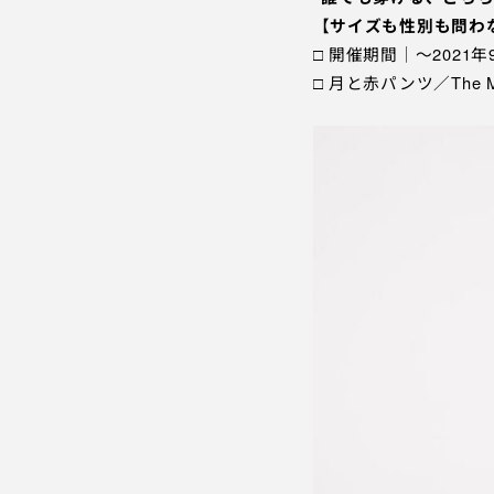
【
サイズも性別も問わ
□ 開催期間｜〜2021
□ 月と赤パンツ／The Mo