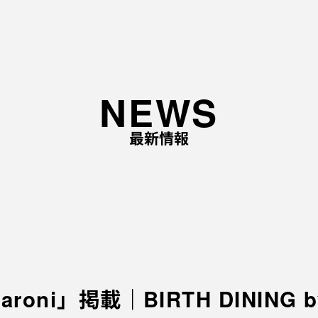
TOP
NEWS
ABOUT
最新情報
企業理念と経営理念
事
企業ロゴに込めた想い
事
代表あいさつ
会社概要
採用情報
roni」掲載｜BIRTH DINING by
応募職種
EV
採用の流れ
ME