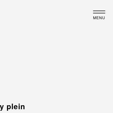
JP
EN
MENU
事業内容
歴史・沿革
業について
沿革
例紹介
フォトアルバム
最新情報
物件紹介
 plein
ENT
オフィスビル
DIA
コワーキングスペース