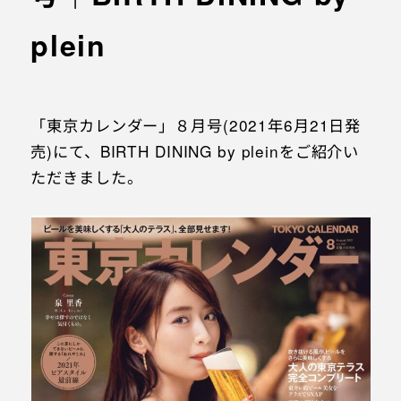
PRESS RELEASE
コワーキングスペース
plein
INFORMATION
レジデンス
その他
「東京カレンダー」８月号(2021年6月21日発
売)にて、BIRTH DINING by pleinをご紹介い
ただきました。
お問い合わせ
プライバシーポリシー
特定商取引法に基づく表記
© 1961 TAKAGI GROUP