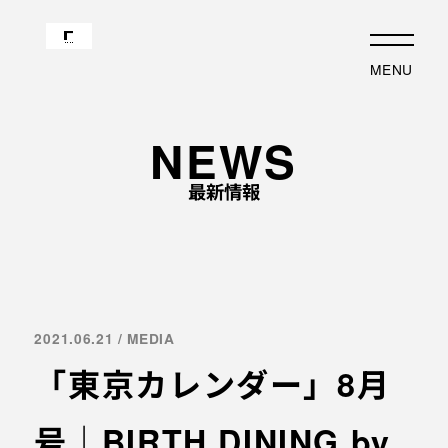
JP
EN
MENU
TOP
ABOUT
NEWS
企業理念と経営理念
事業内容
最新情報
企業ロゴに込めた想い
事業について
歴史・沿革
代表あいさつ
事例紹介
会社概要
沿革
採用情報
フォトアルバム
応募職種
2021.06.21 / MEDIA
最新情報
採用の流れ
「東京カレンダー」8月
EVENT
物件紹介
インタビュー
MEDIA
号｜BIRTH DINING by
オフィスビル