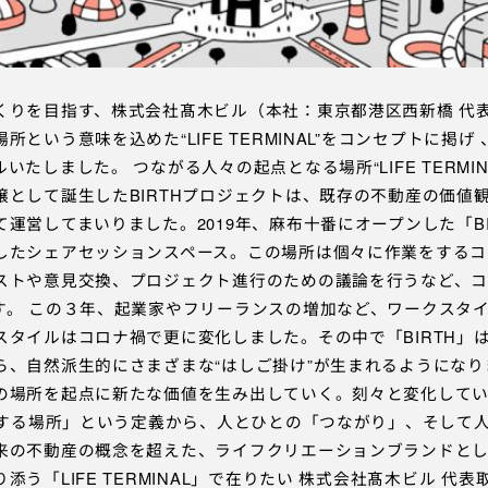
くりを目指す、株式会社髙木ビル（本社：東京都港区西新橋 代表
という意味を込めた“LIFE TERMINAL”をコンセプトに掲げ 
たしました。 つながる人々の起点となる場所“LIFE TERMIN
壌として誕生したBIRTHプロジェクトは、既存の不動産の価値
運営してまいりました。2019年、麻布十番にオープンした「BIR
したシェアセッションスペース。この場所は個々に作業をするコ
ストや意見交換、プロジェクト進行のための議論を行うなど、
す。 この３年、起業家やフリーランスの増加など、ワークスタ
スタイルはコロナ禍で更に変化しました。その中で「BIRTH」
、自然派生的にさまざまな“はしご掛け”が生まれるようになりま
の場所を起点に新たな価値を生み出していく。刻々と変化して
事をする場所」という定義から、人とひとの「つながり」、そして
来の不動産の概念を超えた、ライフクリエーションブランドと
う「LIFE TERMINAL」で在りたい 株式会社髙木ビル 代