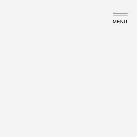
JP
EN
MENU
事業内容
歴史・沿革
業について
沿革
例紹介
フォトアルバム
最新情報
物件紹介
ENT
オフィスビル
DIA
コワーキングスペース