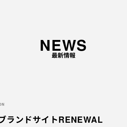
TOP
NEWS
ABOUT
最新情報
企業理念と経営理念
事
企業ロゴに込めた想い
事
代表あいさつ
会社概要
採用情報
ION
」ブランドサイトRENEWAL
応募職種
EV
採用の流れ
ME