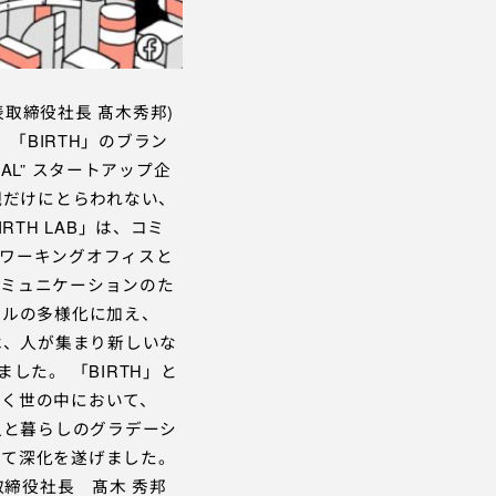
取締役社長 髙木秀邦)
、「BIRTH」のブラン
AL” スタートアップ企
観だけにとらわれない、
TH LAB」は、コミ
ワーキングオフィスと
コミュニケーションのた
イルの多様化に加え、
は、人が集まり新しいな
した。 「BIRTH」と
いく世の中において、
人と暮らしのグラデーシ
して深化を遂げました。
表取締役社長 髙木 秀邦