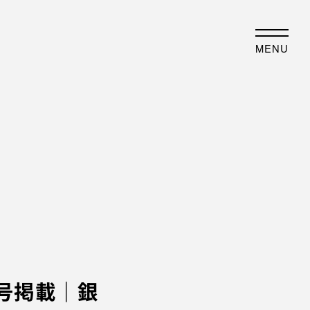
JP
EN
MENU
事業内容
歴史・沿革
業について
沿革
例紹介
フォトアルバム
最新情報
物件紹介
刊号掲載｜銀
ENT
オフィスビル
DIA
コワーキングスペース