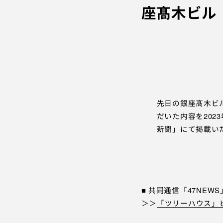
座髙木ビル
先日の銀座髙木ビ
だいた内容を2023
新聞」にて掲載い
■ 共同通信「47NEW
＞＞
「ツリーハウス」