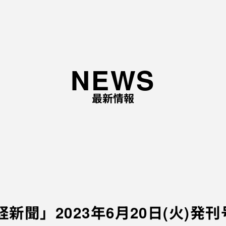
TOP
NEWS
ABOUT
最新情報
企業理念と経営理念
事
企業ロゴに込めた想い
事
代表あいさつ
会社概要
採用情報
新聞」2023年6月20日(火)発
応募職種
EV
採用の流れ
ME