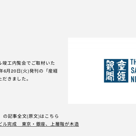
インタビュー
PR
IN
お問い合わせ
プライ
ル竣工内覧会でご取材いた
年6月20日(火)発刊の「産経
ただきました。
S」の記事全文(原文)はこちら
ビル完成 東京・銀座、上層階が木造