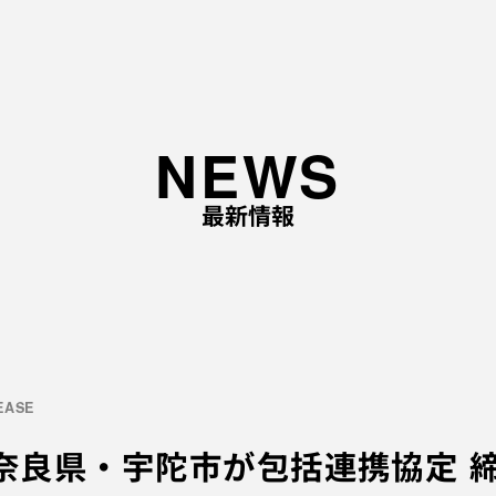
TOP
NEWS
ABOUT
最新情報
企業理念と経営理念
事
企業ロゴに込めた想い
事
代表あいさつ
会社概要
採用情報
LEASE
奈良県・宇陀市が包括連携協定 
応募職種
EV
採用の流れ
ME